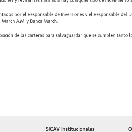
iciones y revisan las mismas si hay cualquier tipo de movimiento
tados por el Responsable de Inversiones y el Responsable del D
de March A.M. y Banca March.
osición de las carteras para salvaguardar que se cumplen tanto lo
SICAV Institucionales
O