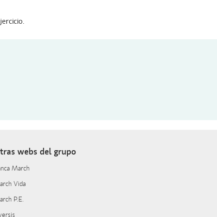
ercicio.
tras webs del grupo
anca March
arch Vida
rch P.E.
versis